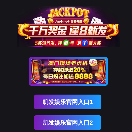
凯发娱乐官网入口1
凯发娱乐官网入口2